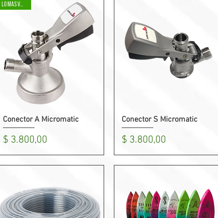
LO MAS VENDIDO
Conector A Micromatic
Conector S Micromatic
Vista rápida
Vista rápida
Precio
Precio
$ 3.800,00
$ 3.800,00