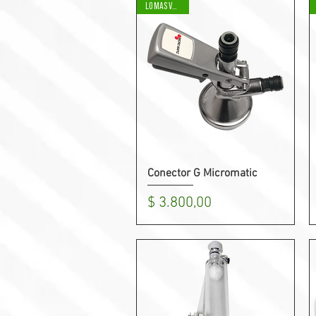
LO MAS VENDIDO
Conector G Micromatic
Vista rápida
Precio
$ 3.800,00