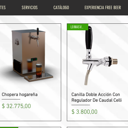
NTES
SERVICIOS
CATÁLOGO
EXPERIENCIA FREE BEER
LO MAS VENDIDO
Chopera hogareña
Canilla Doble Acción Con
Vista rápida
Vista rápida
Regulador De Caudal Celli
Precio
$ 32.775,00
Precio
$ 3.800,00