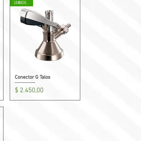
LO MAS VENDIDO
Conector G Talos
Vista rápida
Precio
$ 2.450,00