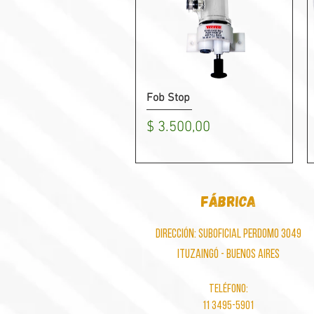
Fob Stop
Vista rápida
Precio
$ 3.500,00
fábrica
dirección: S
uboficial Perdomo 3049
Ituzaingó
- Buenos Aires
Teléfono:
11 3495-5901