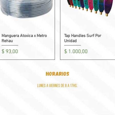
Manguera Atoxica x Metro
Tap Handles Surf Por
Vista rápida
Vista rápida
Rehau
Unidad
Precio
Precio
$ 93,00
$ 1.000,00
horarios
Lunes a viernes de 8 a 17hs.