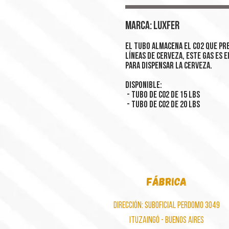
MARCA: LUXFER
El tubo almacena el Co2 que pr
líneas de cerveza, este gas es 
para dispensar la cerveza.
Disponible:
- Tubo de C02 de 15 LBS
- Tubo de C02 de 20 LBS
fábrica
dirección: S
uboficial Perdomo 3049
Ituzaingó
- Buenos Aires