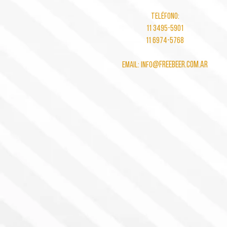
Teléfono:
11 3495-5901
11 6974-5768
@freebeer.com.ar
Email: info