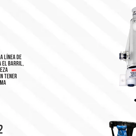
o
a línea de
 el barril,
veza
in tener
uma
2